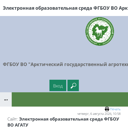
Перейти к основному содержанию
Электронная образовательная среда ФГБОУ
ВО Арк
ФГБОУ ВО "Арктический государственный агротех
Вход
Введите ваш поисковый
Блоки
Печать
четверг, 6 августа 2026, 10:58
Сайт:
Электронная образовательная среда ФГБОУ
ВО АГАТУ