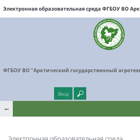
Перейти к основному содержанию
Электронная образовательная среда ФГБОУ
ВО Арк
ФГБОУ ВО "Арктический государственный агротех
Вход
Введите ваш поисковый
Блоки
Электронная образовательная среда