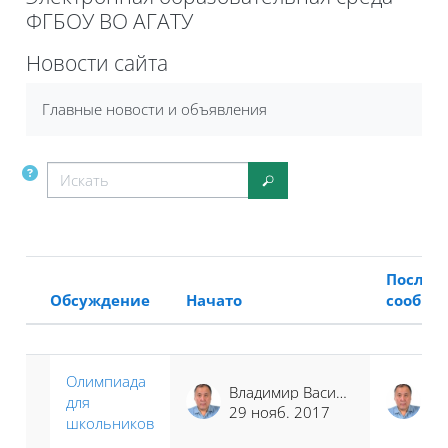
ФГБОУ ВО АГАТУ
Блоки
Новости сайта
Требуемые условия завершения
Главные новости и объявления
Искать
Искать
Послед
Обсуждение
Начато
сообще
Статус
Список обсуждений. Показано 1 
Олимпиада
Владимир Васильевич Постников
для
29 нояб. 2017
29
школьников