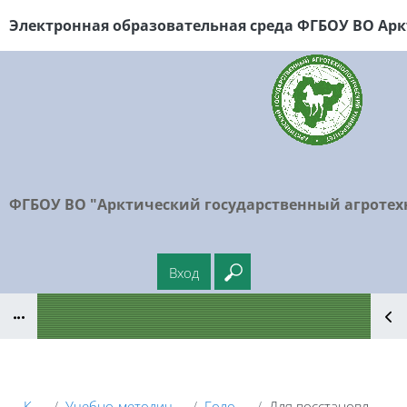
Перейти к основному содержанию
Электронная образовательная среда ФГБОУ
ВО Арк
ФГБОУ ВО "Арктический государственный агротех
Вход
Введите ваш поисковый
Блоки
Курсы
Учебно-методические материалы
Головной вуз
Для восстановленных студентов