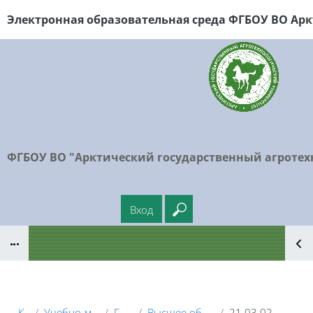
Перейти к основному содержанию
Электронная образовательная среда ФГБОУ
ВО Арк
ФГБОУ ВО "Арктический государственный агротех
Вход
Введите ваш поисковый
Блоки
Курсы
Учебно-методические материалы
Головной вуз
Высшее образование - бакалавриат (ВО)
21.03.02 - Землеустройство и кадастры