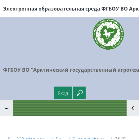
Перейти к основному содержанию
Электронная образовательная среда ФГБОУ
ВО Арк
ФГБОУ ВО "Арктический государственный агротех
Вход
Введите ваш поисковый
Блоки
Курсы
Учебно-методические материалы
Головной вуз
Высшее образование - бакалавриат (ВО)
06.03.01 - Биология