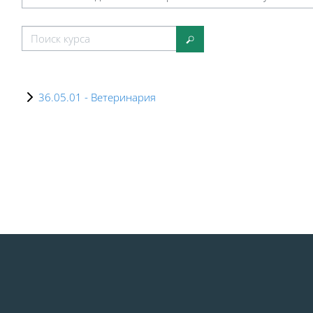
Категории курсов
Поиск курса
Поиск курса
36.05.01 - Ветеринария
Блоки
Блоки