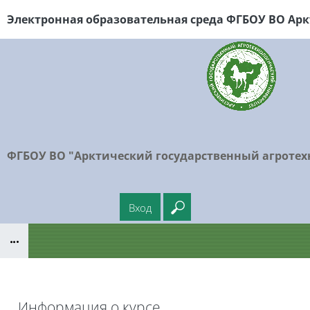
Перейти к основному содержанию
Электронная образовательная среда ФГБОУ
ВО Арк
ФГБОУ ВО "Арктический государственный агротех
Вход
Введите ваш поисковый
Блоки
Информация о курсе