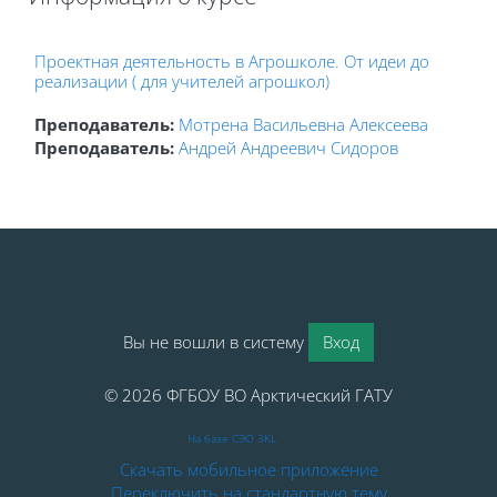
Блоки
Проектная деятельность в Агрошколе. От идеи до
реализации ( для учителей агрошкол)
Преподаватель:
Мотрена Васильевна Алексеева
Преподаватель:
Андрей Андреевич Сидоров
Блоки
Блоки
Вы не вошли в систему
Вход
© 2026 ФГБОУ ВО Арктический ГАТУ
На базе СЭО 3KL
Скачать мобильное приложение
Переключить на стандартную тему