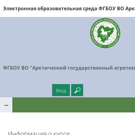
Перейти к основному содержанию
Электронная образовательная среда ФГБОУ
ВО Арк
ФГБОУ ВО "Арктический государственный агротех
Вход
Введите ваш поисковый
Блоки
Информация о курсе