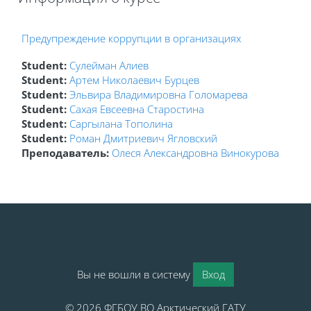
Блоки
Предупреждение коррупции в организациях
Student:
Сулейман Алиев
Student:
Артем Николаевич Бурцев
Student:
Эльвира Владимировна Голомарева
Student:
Сахая Евсеевна Старостина
Student:
Саргылана Тополина
Student:
Роман Дмитриевич Ягловский
Преподаватель:
Олеся Александровна Винокурова
Блоки
Блоки
Вы не вошли в систему
Вход
© 2026 ФГБОУ ВО Арктический ГАТУ