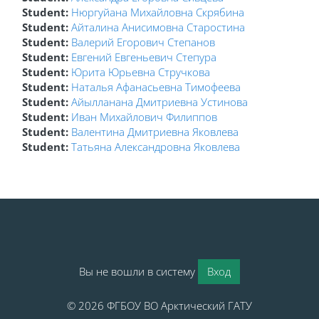
Student:
Нюргуйана Михайловна Скрябина
Student:
Айталина Анисимовна Старостина
Student:
Валерий Егорович Степанов
Student:
Евгений Евгеньевич Степура
Student:
Юрита Юрьевна Стручкова
Student:
Наталья Афанасьевна Тимофеева
Student:
Айылланана Дмитриевна Устинова
Student:
Иван Михайлович Филиппов
Student:
Валентина Дмитриевна Яковлева
Student:
Татьяна Александровна Яковлева
Блоки
Блоки
Вы не вошли в систему
Вход
© 2026 ФГБОУ ВО Арктический ГАТУ