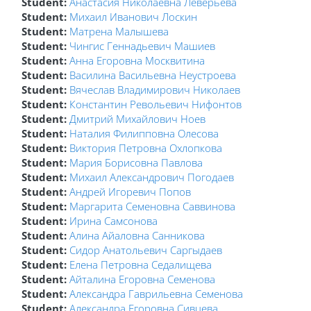
Student:
Анастасия Николаевна Леверьева
Student:
Михаил Иванович Лоскин
Student:
Матрена Малышева
Student:
Чингис Геннадьевич Машиев
Student:
Анна Егоровна Москвитина
Student:
Василина Васильевна Неустроева
Student:
Вячеслав Владимирович Николаев
Student:
Константин Револьевич Нифонтов
Student:
Дмитрий Михайлович Ноев
Student:
Наталия Филипповна Олесова
Student:
Виктория Петровна Охлопкова
Student:
Мария Борисовна Павлова
Student:
Михаил Александрович Погодаев
Student:
Андрей Игоревич Попов
Student:
Маргарита Семеновна Саввинова
Student:
Ирина Самсонова
Student:
Алина Айаловна Санникова
Student:
Сидор Анатольевич Саргыдаев
Student:
Елена Петровна Седалищева
Student:
Айталина Егоровна Семенова
Student:
Александра Гаврильевна Семенова
Student:
Александра Егоровна Сивцева