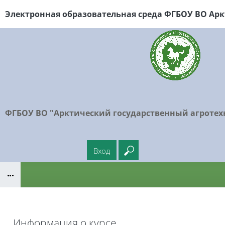
Перейти к основному содержанию
Электронная образовательная среда ФГБОУ
ВО Арк
ФГБОУ ВО "Арктический государственный агротех
Вход
Введите ваш поисковый
Блоки
Информация о курсе