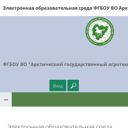
Перейти к основному содержанию
Электронная образовательная среда ФГБОУ
ВО Арк
ФГБОУ ВО "Арктический государственный агротех
Вход
Введите ваш поисковый
Блоки
Электронная образовательная среда