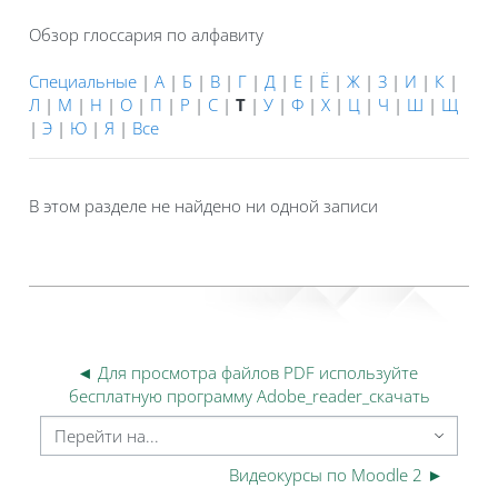
Обзор глоссария по алфавиту
Специальные
|
А
|
Б
|
В
|
Г
|
Д
|
Е
|
Ё
|
Ж
|
З
|
И
|
К
|
Л
|
М
|
Н
|
О
|
П
|
Р
|
С
|
Т
|
У
|
Ф
|
Х
|
Ц
|
Ч
|
Ш
|
Щ
|
Э
|
Ю
|
Я
|
Все
В этом разделе не найдено ни одной записи
◄ Для просмотра файлов PDF используйте 
бесплатную программу Adobe_reader_скачать
Перейти на...
Видеокурсы по Moodle 2 ►