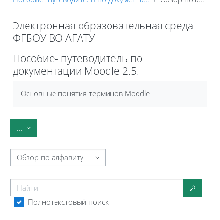
Электронная образовательная среда
ФГБОУ ВО АГАТУ
Блоки
Пособие- путеводитель по
документации Moodle 2.5.
Требуемые условия завершения
Основные понятия терминов Moodle
Экспорт записей
...
Обзор глоссария по алфавиту
Найти
Найти
Полнотекстовый поиск