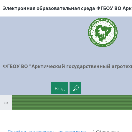
Перейти к основному содержанию
Электронная образовательная среда ФГБОУ
ВО Арк
ФГБОУ ВО "Арктический государственный агротех
Вход
Введите ваш поисковый
Блоки
Пособие- путеводитель по документации Moodle 2.5.
Обзор по алфавиту