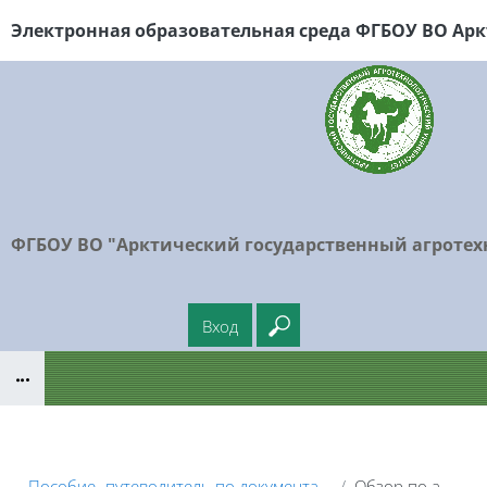
Перейти к основному содержанию
Электронная образовательная среда ФГБОУ
ВО Арк
ФГБОУ ВО "Арктический государственный агротех
Вход
Введите ваш поисковый
Блоки
Пособие- путеводитель по документации Moodle 2.5.
Обзор по алфавиту