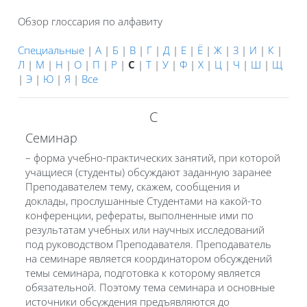
Обзор глоссария по алфавиту
Специальные
|
А
|
Б
|
В
|
Г
|
Д
|
Е
|
Ё
|
Ж
|
З
|
И
|
К
|
Л
|
М
|
Н
|
О
|
П
|
Р
|
С
|
Т
|
У
|
Ф
|
Х
|
Ц
|
Ч
|
Ш
|
Щ
|
Э
|
Ю
|
Я
|
Все
С
Семинар
– форма учебно-практических занятий, при которой
учащиеся (студенты) обсуждают заданную заранее
Преподавателем тему, скажем, сообщения и
доклады, прослушанные Студентами на какой-то
конференции, рефераты, выполненные ими по
результатам учебных или научных исследований
под руководством Преподавателя. Преподаватель
на семинаре является координатором обсуждений
темы семинара, подготовка к которому является
обязательной. Поэтому тема семинара и основные
источники обсуждения предъявляются до