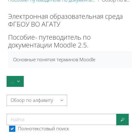
Электронная образовательная среда
ФГБОУ ВО АГАТУ
Блоки
Пособие- путеводитель по
документации Moodle 2.5.
Требуемые условия завершения
Основные понятия терминов Moodle
Экспорт записей
...
Обзор глоссария по алфавиту
Найти
Найти
Полнотекстовый поиск