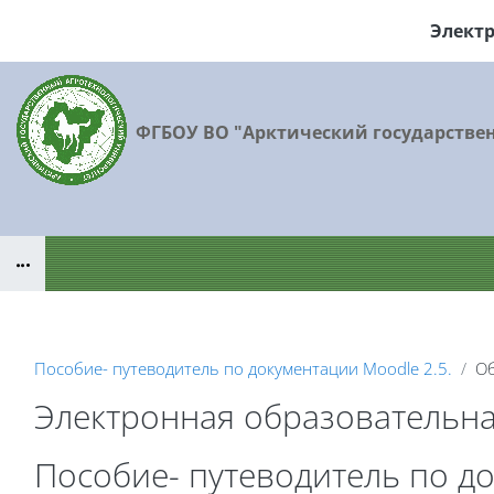
Перейти к основному содержанию
Элект
ФГБОУ ВО "Арктический государстве
Блоки
Пособие- путеводитель по документации Moodle 2.5.
Об
Электронная образовательн
Блоки
Пособие- путеводитель по до