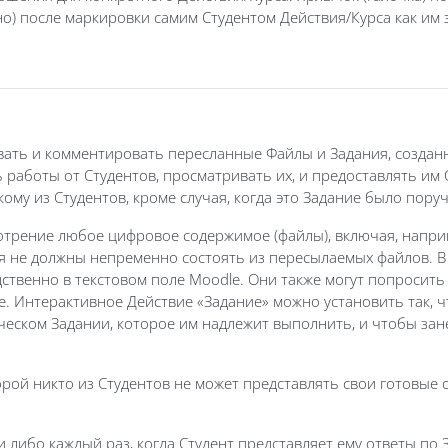
но) после маркировки самим Студентом Действия/Курса как им
ь и комментировать пересланные Файлы и Задания, созданные в
работы от Студентов, просматривать их, и предоставлять им
му из Студентов, кроме случая, когда это Задание было пору
отрение любое цифровое содержимое (файлы), включая, напри
ия не должны непременно состоять из пересылаемых файлов. В
венно в текстовом поле Moodle. Они также могут попросить 
e. Интерактивное Действие «Задание» можно установить так, ч
еском Задании, которое им надлежит выполнить, и чтобы зане
орой никто из Студентов не может представлять свои готовые 
либо каждый раз, когда Студент представляет ему ответы по 