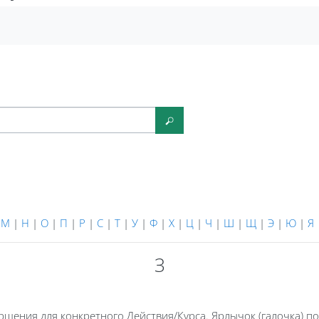
Найти
|
М
|
Н
|
О
|
П
|
Р
|
С
|
Т
|
У
|
Ф
|
Х
|
Ц
|
Ч
|
Ш
|
Щ
|
Э
|
Ю
|
Я
З
шения для конкретного Действия/Курса. Ярлычок (галочка) п