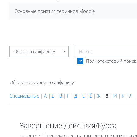
Требуемые условия завершения
Основные понятия терминов Moodle
Найти
Обзор глоссария по алфавиту
Полнотекстовый поиск
Обзор глоссария по алфавиту
Специальные
|
А
|
Б
|
В
|
Г
|
Д
|
Е
|
Ё
|
Ж
|
З
|
И
|
К
|
Л
Завершение Действия/Курса
позволяет Преподавателю установить критерии завер