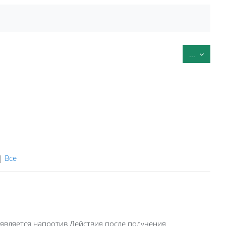
Экспорт
...
|
Все
оявляется напротив Действия после получения