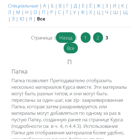
Специальные
|
А
|
Б
|
В
|
Г
|
Д
|
Е
|
Ё
|
Ж
|
З
|
И
|
К
|
Л
|
М
|
Н
|
О
|
П
|
Р
|
С
|
Т
|
У
|
Ф
|
Х
|
Ц
|
Ч
|
Ш
|
Щ
|
Э
|
Ю
|
Я
|
Все
Страница: (
Назад
)
1
2
3
Все
П
Папка
Папка позволяет Преподавателю отобразить
несколько материалов Курса вместе. Эти материалы
могут быть разных типов, и они могут быть
пересланы за один шаг, как zip- заархивированная
Папка, которая затем разархивируется, или
материалы могут добавляться по одному за раз в
пустую Папку, созданную ранее на странице Курса
(подробности см. в ч. 4, п.4.4.3). Использование
Папки для отображения материалов более удобно,
чем отображение одного файла за другим