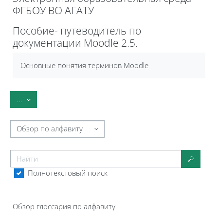
ФГБОУ ВО АГАТУ
Блоки
Пособие- путеводитель по
документации Moodle 2.5.
Требуемые условия завершения
Основные понятия терминов Moodle
Экспорт записей
...
Обзор глоссария по алфавиту
Найти
Найти
Полнотекстовый поиск
Обзор глоссария по алфавиту