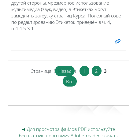
другой стороны, чрезмерное использование
мультимедиа (звук, видео) в Этикетках могут
замедлить загрузку страниц Курса. Полезный совет
по редактированию Этикеток приведён в ч. 4,
п.4.4.5.3.1.
Страница: (
Назад
)
1
2
3
Все
◄ Для просмотра файлов PDF используйте 
бесплатную программу Adobe_reader_скачать