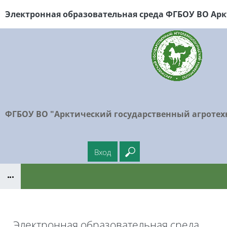
Перейти к основному содержанию
Электронная образовательная среда ФГБОУ
ВО Арк
ФГБОУ ВО "Арктический государственный агротех
Вход
Введите ваш поисковый
Блоки
Электронная образовательная среда